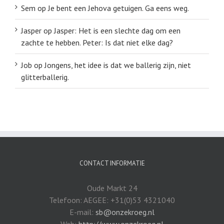
Sem
op
Je bent een Jehova getuigen. Ga eens weg.
Jasper
op
Jasper: Het is een slechte dag om een
zachte te hebben. Peter: Is dat niet elke dag?
Job
op
Jongens, het idee is dat we ballerig zijn, niet
glitterballerig.
CONTACT INFORMATIE
Oude Markt 24
Telefoon: AEGEE: +31(0)53 4321040
E-mail:
sb@onzekroeg.nl