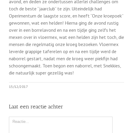
avond, en deden ze ondertussen allerlei challenges om
toch de beste “jaarclub” te zijn. Uiteindelijk had
Operimentum de laagste score, en heeft “Onze kroepoek”
gewonnen, wat een helden! Hierna ging de avond rustig
over in een borrelavond en na een tijdje ging zelfs het
mexen over in vloermex, wat een helden zijn het toch, die
mensen die regelmatig onze kroeg bezoeken. Vloermex
leverde grappige taferelen op en na een tijdje werd de
naborrel gestart, nadat men de kroeg weer piekfijn had
schoongemaakt. Toen begon een naborrel, met Snekkies,
die natuurlijk super gezellig was!
15/12/2017
Laat een reactie achter
Comment