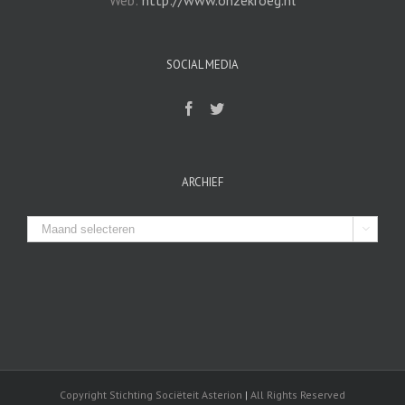
Web:
http://www.onzekroeg.nl
SOCIAL MEDIA
ARCHIEF
Archief

Copyright Stichting Sociëteit Asterion
|
All Rights Reserved