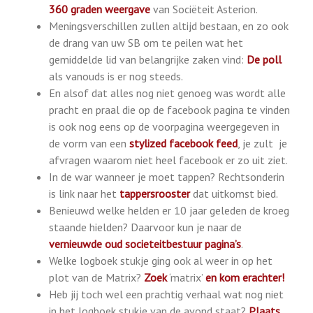
360 graden weergave
van Sociëteit Asterion.
Meningsverschillen zullen altijd bestaan, en zo ook
de drang van uw SB om te peilen wat het
gemiddelde lid van belangrijke zaken vind:
De poll
als vanouds is er nog steeds.
En alsof dat alles nog niet genoeg was wordt alle
pracht en praal die op de facebook pagina te vinden
is ook nog eens op de voorpagina weergegeven in
de vorm van een
stylized facebook feed
, je zult je
afvragen waarom niet heel facebook er zo uit ziet.
In de war wanneer je moet tappen? Rechtsonderin
is link naar het
tappersrooster
dat uitkomst bied.
Benieuwd welke helden er 10 jaar geleden de kroeg
staande hielden? Daarvoor kun je naar de
vernieuwde oud societeitbestuur pagina’s
.
Welke logboek stukje ging ook al weer in op het
plot van de Matrix?
Zoek
‘matrix’
en kom erachter!
Heb jij toch wel een prachtig verhaal wat nog niet
in het logboek stukje van de avond staat?
Plaats