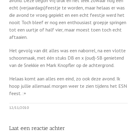
avond. Deze begon vrij druk en het leek zowaar nog een
echt (verjaardags)feestje te worden, maar helaas er was
die avond te vroeg gepiekt en een echt feestje werd het
nooit Toch bleef er nog een enthousiast groepje springen
tot een uurtje of half vier, maar moest toen toch echt
aftaaien.
Het gevolg van dit alles was een naborrel, na een vlotte
schoonmaak, met één stuks DB en x (oud)-SB genietend
van de Snekkie en Mark Knopfler op de achtergrond.
Helaas komt aan alles een eind, zo ook deze avond. Ik
hoop jullie allemaal morgen weer te zien tijdens het ESN
feest. :+
12/11/2010
Laat een reactie achter