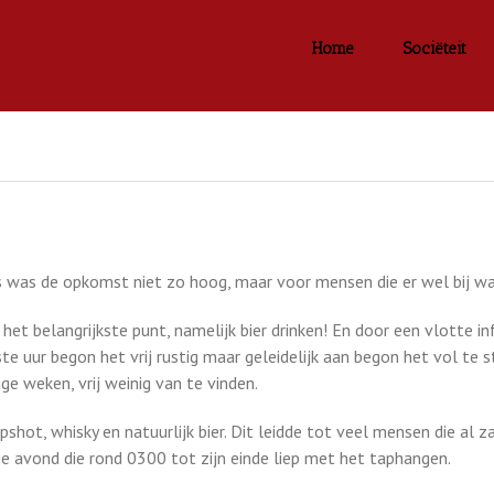
Home
Sociëteit
as de opkomst niet zo hoog, maar voor mensen die er wel bij ware
het belangrijkste punt, namelijk bier drinken! En door een vlotte i
te uur begon het vrij rustig maar geleidelijk aan begon het vol te s
ge weken, vrij weinig van te vinden.
hot, whisky en natuurlijk bier. Dit leidde tot veel mensen die al 
ge avond die rond 0300 tot zijn einde liep met het taphangen.