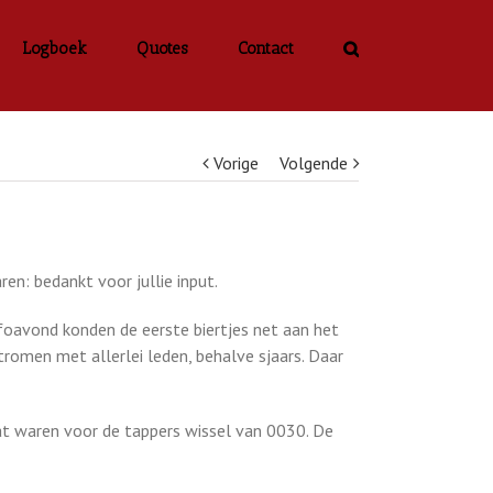
Logboek
Quotes
Contact
Vorige
Volgende
n: bedankt voor jullie input.
nfoavond konden de eerste biertjes net aan het
tromen met allerlei leden, behalve sjaars. Daar
zat waren voor de tappers wissel van 0030. De