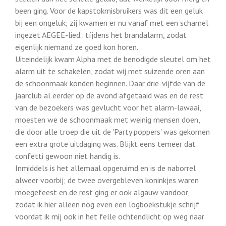
been ging. Voor de kapstokmisbruikers was dit een geluk
bij een ongeluk; zij kwamen er nu vanaf met een schamel
ingezet AEGEE-lied.. tíjdens het brandalarm, zodat
eigenlijk niemand ze goed kon horen.
Uiteindelijk kwam Alpha met de benodigde sleutel om het
alarm uit te schakelen, zodat wij met suizende oren aan
de schoonmaak konden beginnen. Daar drie-vijfde van de
jaarclub al eerder op de avond afgetaaid was en de rest
van de bezoekers was gevlucht voor het alarm-lawaai,
moesten we de schoonmaak met weinig mensen doen,
die door alle troep die uit de 'Party poppers' was gekomen
een extra grote uitdaging was. Blijkt eens temeer dat
confetti gewoon niet handig is.
Inmiddels is het allemaal opgeruimd en is de naborrel
alweer voorbij; de twee overgebleven koninkjes waren
moegefeest en de rest ging er ook algauw vandoor,
zodat ik hier alleen nog even een logboekstukje schrijf
voordat ik mij ook in het felle ochtendlicht op weg naar