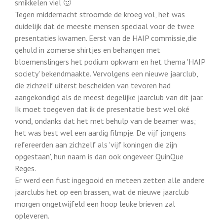
smikkelen viel 🙂
Tegen middernacht stroomde de kroeg vol, het was
duidelijk dat de meeste mensen speciaal voor de twee
presentaties kwamen. Eerst van de HAIP commissie,die
gehuld in zomerse shirtjes en behangen met
bloemenslingers het podium opkwam en het thema 'HAIP
society' bekendmaakte. Vervolgens een nieuwe jaarclub,
die zichzelf uiterst bescheiden van tevoren had
aangekondigd als de meest degelijke jaarclub van dit jaar.
Ik moet toegeven dat ik de presentatie best wel oké
vond, ondanks dat het met behulp van de beamer was;
het was best wel een aardig filmpje. De vijf jongens
refereerden aan zichzelf als 'vijf koningen die zijn
opgestaan', hun naam is dan ook ongeveer QuinQue
Reges.
Er werd een fust ingegooid en meteen zetten alle andere
jaarclubs het op een brassen, wat de nieuwe jaarclub
morgen ongetwijfeld een hoop leuke brieven zal
opleveren.