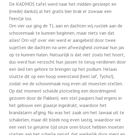
De KADMOS tafel werd naar het midden gesleept en
(mede) dankzij al het gratis bier brak er zowaar een
feestje los.
Om vier uur ging de TL aan en dachten wij rustiek aan de
schoonmaak te kunnen beginnen, maar niets van dat
alles! Om vijf over vier werd er aangebeld door twee
sujetten die dachten na uren afwezigheid zomaar hun jas
op te kunnen halen. Natuurlijk is dat niet zoals het hoort,
dus werd hun verzocht hun jassen te terug verdienen door
een lied ten gehore te brengen op het podium. Helaas
stuitte dit op een hoop weerstand (heel laf, Tycho!),
zodat we de schoonmaak nog even uit moesten stellen.
Op dat moment schalde plotseling een doordringend
gezoem door de Pakkerij: een stel paupers had ergens in
het gebouw een glaasje ingedrukt, waardoor het
brandalarm afging. Nu was het zaak om het lawaai uit te
schakelen, maar dit bleek nog even lastig, waardoor we
een veel te geruime tijd onze oren bloot hebben moeten
stellen aan het schelle geluid, dat werkelijk door merg en