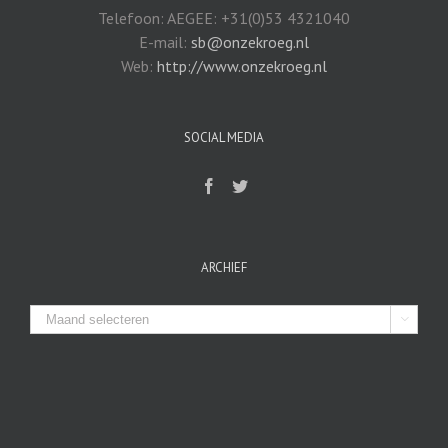
Telefoon: AEGEE: +31(0)53 4321040
E-mail:
sb@onzekroeg.nl
Web:
http://www.onzekroeg.nl
SOCIAL MEDIA
ARCHIEF
Archief
