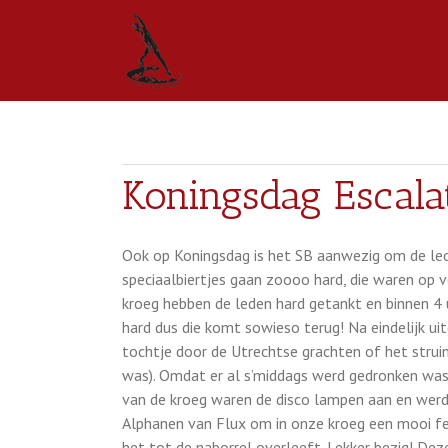
Koningsdag Escala
Ook op Koningsdag is het SB aanwezig om de leden
speciaalbiertjes gaan zoooo hard, die waren op 
kroeg hebben de leden hard getankt en binnen 4 
hard dus die komt sowieso terug! Na eindelijk ui
tochtje door de Utrechtse grachten of het strui
was). Omdat er al s’middags werd gedronken was m
van de kroeg waren de disco lampen aan en werd 
Alphanen van Flux om in onze kroeg een mooi f
het tot de naborrel overleeft. Lekker bezig! De