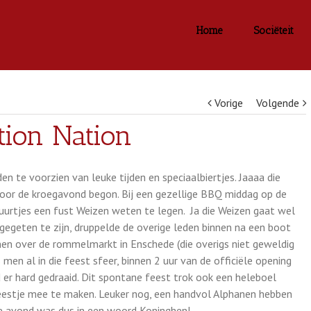
Home
Sociëteit
Vorige
Volgende
tion Nation
 te voorzien van leuke tijden en speciaalbiertjes. Jaaaa die
voor de kroegavond begon. Bij een gezellige BBQ middag op de
uurtjes een fust Weizen weten te legen. Ja die Weizen gaat wel
tgegeten te zijn, druppelde de overige leden binnen na een boot
nen over de rommelmarkt in Enschede (die overigs niet geweldig
en al in die feest sfeer, binnen 2 uur van de officiële opening
er hard gedraaid. Dit spontane feest trok ook een heleboel
eestje mee te maken. Leuker nog, een handvol Alphanen hebben
ze avond was dus in een woord Koninghen!