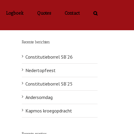
Logboek
Quotes
Contact
Recente berichten
Constitutieborrel SB’26
Nedertopfeest
Constitutieborrel SB’25
Andersomdag
Kapmos kroegopdracht
Recente reacties