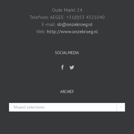
Oude Markt 24
Telefoon: AEGEE: +31(0)53 4321040
E-mail:
sb@onzekroeg.nl
Web:
http://www.onzekroeg.nl
SOCIAL MEDIA
ARCHIEF
Archief
