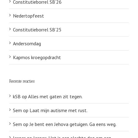
Constitutieborrel SB’26
Nedertopfeest
Constitutieborrel SB’25
Andersomdag
Kapmos kroegopdracht
Recente reacties
kSB
op
Alles met gaten zit tegen.
Sem
op
Laat mijn autisme met rust.
Sem
op
Je bent een Jehova getuigen. Ga eens weg.
Jasper
op
Jasper: Het is een slechte dag om een