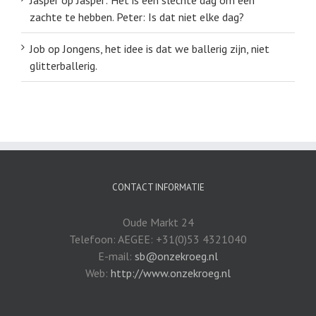
zachte te hebben. Peter: Is dat niet elke dag?
Job
op
Jongens, het idee is dat we ballerig zijn, niet
glitterballerig.
CONTACT INFORMATIE
Oude Markt 24
Telefoon: AEGEE: +31(0)53 4321040
E-mail:
sb@onzekroeg.nl
Web:
http://www.onzekroeg.nl