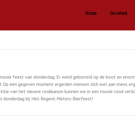
Home
Sociëteit
ooie feest van donderdag. Er werd geborreld op de boot en enorm g
. Op een gegeven moment ergerden mensen zich wel aan mens erger
itie van het nieuwe rookkanon kunnen we in een mooie rood verlic
aal donderdag bij Het-Regent-Meters-Bierfeest!