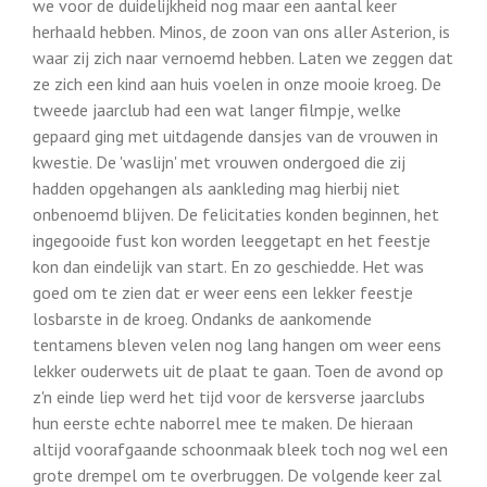
we voor de duidelijkheid nog maar een aantal keer
herhaald hebben. Minos, de zoon van ons aller Asterion, is
waar zij zich naar vernoemd hebben. Laten we zeggen dat
ze zich een kind aan huis voelen in onze mooie kroeg. De
tweede jaarclub had een wat langer filmpje, welke
gepaard ging met uitdagende dansjes van de vrouwen in
kwestie. De 'waslijn' met vrouwen ondergoed die zij
hadden opgehangen als aankleding mag hierbij niet
onbenoemd blijven. De felicitaties konden beginnen, het
ingegooide fust kon worden leeggetapt en het feestje
kon dan eindelijk van start. En zo geschiedde. Het was
goed om te zien dat er weer eens een lekker feestje
losbarste in de kroeg. Ondanks de aankomende
tentamens bleven velen nog lang hangen om weer eens
lekker ouderwets uit de plaat te gaan. Toen de avond op
z'n einde liep werd het tijd voor de kersverse jaarclubs
hun eerste echte naborrel mee te maken. De hieraan
altijd voorafgaande schoonmaak bleek toch nog wel een
grote drempel om te overbruggen. De volgende keer zal