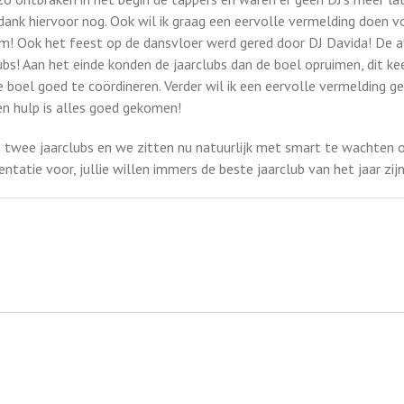
dank hiervoor nog. Ook wil ik graag een eervolle vermelding doen v
m! Ook het feest op de dansvloer werd gered door DJ Davida! De av
s! Aan het einde konden de jaarclubs dan de boel opruimen, dit kee
boel goed te coördineren. Verder wil ik een eervolle vermelding ge
n hulp is alles goed gekomen!
 twee jaarclubs en we zitten nu natuurlijk met smart te wachten o
ntatie voor, jullie willen immers de beste jaarclub van het jaar zi