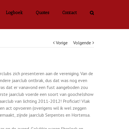
Logboek
Quotes
Contact
Vorige
Volgende
lubs zich presenteren aan de vereniging. Van de
andere jaarclub ontbrak, dus dat was nog even
n was dat er vanavond een fust aangeboden zou
eerste jaarclub voerde een soort van goochelshow
jaarclub van lichting 2011-2012! Proficiat! Vlak
n act opvoeren (overigens wil ik wel zeggen
gemaakt, zijnde jaarclub Serpentes en Hortensa.
ter op de avond. Gelukkig waren Sherlock en