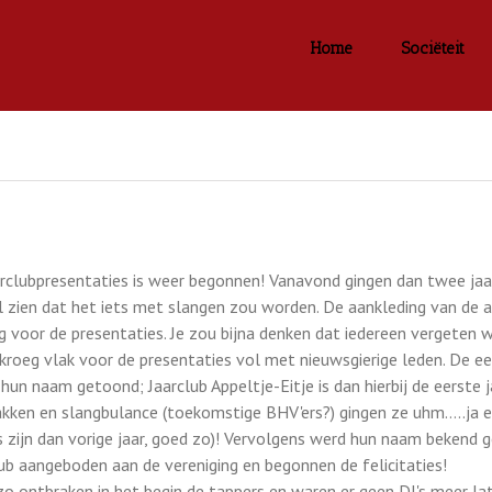
Home
Sociëteit
clubpresentaties is weer begonnen! Vanavond gingen dan twee jaarc
al zien dat het iets met slangen zou worden. De aankleding van de 
ig voor de presentaties. Je zou bijna denken dat iedereen vergete
kroeg vlak voor de presentaties vol met nieuwsgierige leden. De 
hun naam getoond; Jaarclub Appeltje-Eitje is dan hierbij de eerste 
ken en slangbulance (toekomstige BHV'ers?) gingen ze uhm…..ja ee
ies zijn dan vorige jaar, goed zo)! Vervolgens werd hun naam bekend 
ub aangeboden aan de vereniging en begonnen de felicitaties!
zo ontbraken in het begin de tappers en waren er geen DJ's meer la