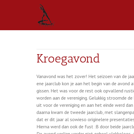
Kroegavond
Vanavond was het zover! Het seizoen van de jaar
ene jaarclub kon je aan het begin van de avond 
gissen. Het was voor de rest ook opvallend rust
worden aan de vereniging. Gelukkig stroomde de 
uit voor de vereniging en aan het einde werd dan 
daarna kwam de tweede jaarclub, met slangenpak
dat er dit jaar al sowieso originelere presentat
Hierna werd dan ook de fust :B door beide jaarcl
De avond verliep verder niet geheel vlekkeloos, 