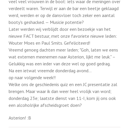
veel veel vrouwen in de boot: iets waar de meningen over
verdeelt waren. Terwijl er aan de bar een beetje geklaagd
werd, werden er op de dansvloer toch zeker een aantal
booty's geshacked. — Musicie potentie?
Later werden wij verblijdt door een bezoekje van het
nieuwe FACT bestuur, met onze favoriete nieuwe leden:
Wouter Moes en Paul Smits. Gefeliciteerd!
Vreemd genoeg dachten meer leden; "Goh, laten we eens
wat externen meenemen naar Asterion, lijkt me leuk." –
Gelukkig was een ieder van deze wel op goed gedrag.
Na een ietwat vreemde donderdag avond…
op naar volgende week!!
Welke ons de geschiedenis quiz en een JC presentatie zal
brengen. Maar waar ik dan weer heel vrolijk van word;
donderdag 23e; laatste dienst van 11-I, kom jij ons ook
een alcoholrijke afscheidsgroet doen?
Asterion! :B