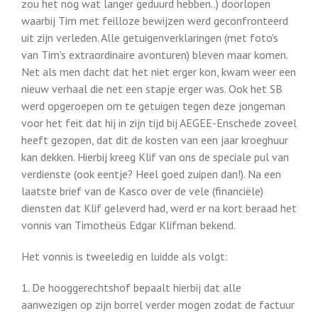
zou het nog wat langer geduurd hebben..) doorlopen
waarbij Tim met feilloze bewijzen werd geconfronteerd
uit zijn verleden. Alle getuigenverklaringen (met foto's
van Tim's extraordinaire avonturen) bleven maar komen.
Net als men dacht dat het niet erger kon, kwam weer een
nieuw verhaal die net een stapje erger was. Ook het SB
werd opgeroepen om te getuigen tegen deze jongeman
voor het feit dat hij in zijn tijd bij AEGEE-Enschede zoveel
heeft gezopen, dat dit de kosten van een jaar kroeghuur
kan dekken. Hierbij kreeg Klif van ons de speciale pul van
verdienste (ook eentje? Heel goed zuipen dan!). Na een
laatste brief van de Kasco over de vele (financiële)
diensten dat Klif geleverd had, werd er na kort beraad het
vonnis van Timotheüs Edgar Klifman bekend.
Het vonnis is tweeledig en luidde als volgt:
1. De hooggerechtshof bepaalt hierbij dat alle
aanwezigen op zijn borrel verder mogen zodat de factuur