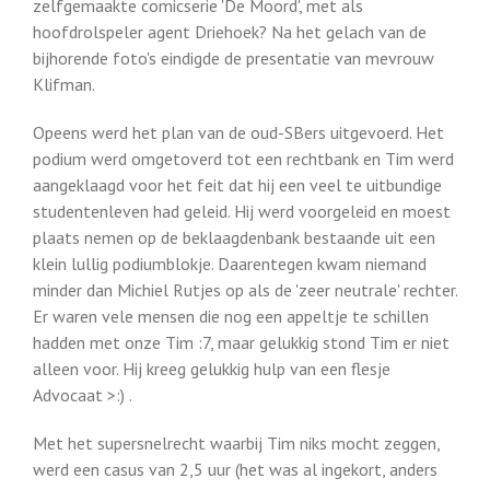
zelfgemaakte comicserie 'De Moord', met als
hoofdrolspeler agent Driehoek? Na het gelach van de
bijhorende foto's eindigde de presentatie van mevrouw
Klifman.
Opeens werd het plan van de oud-SBers uitgevoerd. Het
podium werd omgetoverd tot een rechtbank en Tim werd
aangeklaagd voor het feit dat hij een veel te uitbundige
studentenleven had geleid. Hij werd voorgeleid en moest
plaats nemen op de beklaagdenbank bestaande uit een
klein lullig podiumblokje. Daarentegen kwam niemand
minder dan Michiel Rutjes op als de 'zeer neutrale' rechter.
Er waren vele mensen die nog een appeltje te schillen
hadden met onze Tim :7, maar gelukkig stond Tim er niet
alleen voor. Hij kreeg gelukkig hulp van een flesje
Advocaat >:) .
Met het supersnelrecht waarbij Tim niks mocht zeggen,
werd een casus van 2,5 uur (het was al ingekort, anders