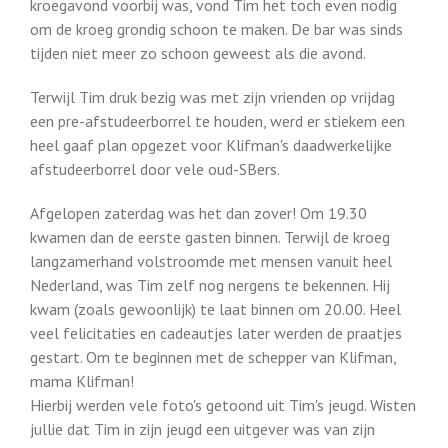
kroegavond voorbij was, vond Tim het toch even nodig
om de kroeg grondig schoon te maken. De bar was sinds
tijden niet meer zo schoon geweest als die avond.
Terwijl Tim druk bezig was met zijn vrienden op vrijdag
een pre-afstudeerborrel te houden, werd er stiekem een
heel gaaf plan opgezet voor Klifman's daadwerkelijke
afstudeerborrel door vele oud-SBers.
Afgelopen zaterdag was het dan zover! Om 19.30
kwamen dan de eerste gasten binnen. Terwijl de kroeg
langzamerhand volstroomde met mensen vanuit heel
Nederland, was Tim zelf nog nergens te bekennen. Hij
kwam (zoals gewoonlijk) te laat binnen om 20.00. Heel
veel felicitaties en cadeautjes later werden de praatjes
gestart. Om te beginnen met de schepper van Klifman,
mama Klifman!
Hierbij werden vele foto's getoond uit Tim's jeugd. Wisten
jullie dat Tim in zijn jeugd een uitgever was van zijn