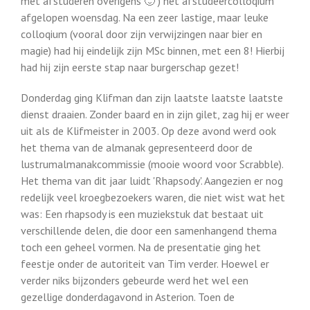
met afstuderen overigens 🙂 ) het afstudeercolloqium
afgelopen woensdag. Na een zeer lastige, maar leuke
colloqium (vooral door zijn verwijzingen naar bier en
magie) had hij eindelijk zijn MSc binnen, met een 8! Hierbij
had hij zijn eerste stap naar burgerschap gezet!
Donderdag ging Klifman dan zijn laatste laatste laatste
dienst draaien. Zonder baard en in zijn gilet, zag hij er weer
uit als de Klifmeister in 2003. Op deze avond werd ook
het thema van de almanak gepresenteerd door de
lustrumalmanakcommissie (mooie woord voor Scrabble).
Het thema van dit jaar luidt 'Rhapsody'. Aangezien er nog
redelijk veel kroegbezoekers waren, die niet wist wat het
was: Een rhapsody is een muziekstuk dat bestaat uit
verschillende delen, die door een samenhangend thema
toch een geheel vormen. Na de presentatie ging het
feestje onder de autoriteit van Tim verder. Hoewel er
verder niks bijzonders gebeurde werd het wel een
gezellige donderdagavond in Asterion. Toen de