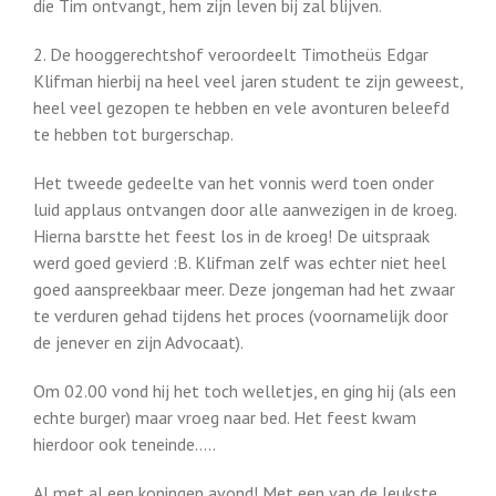
die Tim ontvangt, hem zijn leven bij zal blijven.
2. De hooggerechtshof veroordeelt Timotheüs Edgar
Klifman hierbij na heel veel jaren student te zijn geweest,
heel veel gezopen te hebben en vele avonturen beleefd
te hebben tot burgerschap.
Het tweede gedeelte van het vonnis werd toen onder
luid applaus ontvangen door alle aanwezigen in de kroeg.
Hierna barstte het feest los in de kroeg! De uitspraak
werd goed gevierd :B. Klifman zelf was echter niet heel
goed aanspreekbaar meer. Deze jongeman had het zwaar
te verduren gehad tijdens het proces (voornamelijk door
de jenever en zijn Advocaat).
Om 02.00 vond hij het toch welletjes, en ging hij (als een
echte burger) maar vroeg naar bed. Het feest kwam
hierdoor ook teneinde…..
Al met al een koningen avond! Met een van de leukste