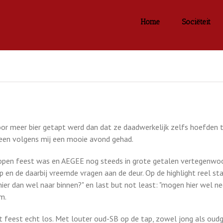
Home
Sociëteit
or meer bier getapt werd dan dat ze daadwerkelijk zelfs hoefden t
een volgens mij een mooie avond gehad.
pen feest was en AEGEE nog steeds in grote getalen vertegenwoord
en de daarbij vreemde vragen aan de deur. Op de highlight reel sta
k hier dan wel naar binnen?" en last but not least: "mogen hier wel 
m.
feest echt los. Met louter oud-SB op de tap, zowel jong als oudge