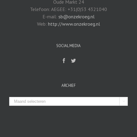
Oude Markt 24
Telefoon: AEGEE: +31(0)53 4321040
E-mail:
sb@onzekroeg.nl
Web:
http://www.onzekroeg.nl
SOCIAL MEDIA
ARCHIEF
Archief
