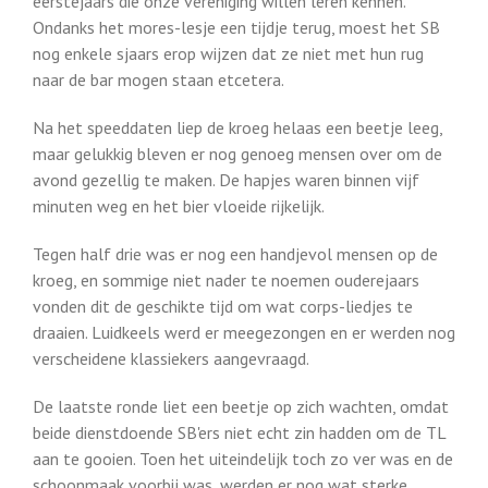
eerstejaars die onze vereniging willen leren kennen.
Ondanks het mores-lesje een tijdje terug, moest het SB
nog enkele sjaars erop wijzen dat ze niet met hun rug
naar de bar mogen staan etcetera.
Na het speeddaten liep de kroeg helaas een beetje leeg,
maar gelukkig bleven er nog genoeg mensen over om de
avond gezellig te maken. De hapjes waren binnen vijf
minuten weg en het bier vloeide rijkelijk.
Tegen half drie was er nog een handjevol mensen op de
kroeg, en sommige niet nader te noemen ouderejaars
vonden dit de geschikte tijd om wat corps-liedjes te
draaien. Luidkeels werd er meegezongen en er werden nog
verscheidene klassiekers aangevraagd.
De laatste ronde liet een beetje op zich wachten, omdat
beide dienstdoende SB'ers niet echt zin hadden om de TL
aan te gooien. Toen het uiteindelijk toch zo ver was en de
schoonmaak voorbij was, werden er nog wat sterke