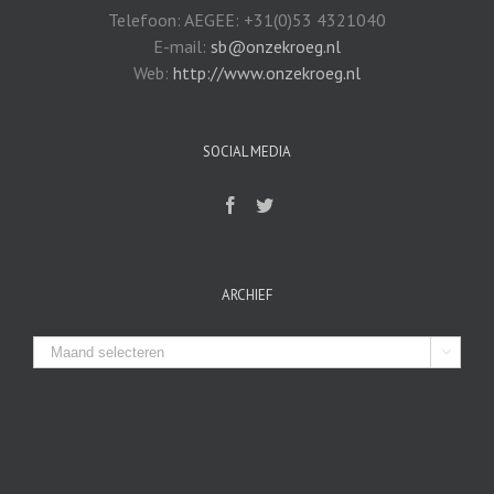
Telefoon: AEGEE: +31(0)53 4321040
E-mail:
sb@onzekroeg.nl
Web:
http://www.onzekroeg.nl
SOCIAL MEDIA
ARCHIEF
Archief
