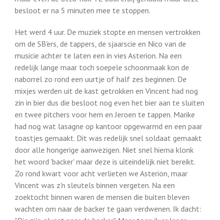
besloot er na 5 minuten mee te stoppen.
Het werd 4 uur. De muziek stopte en mensen vertrokken
om de SB'ers, de tappers, de sjaarscie en Nico van de
musicie achter te laten een in vies Asterion. Na een
redelijk lange maar toch soepele schoonmaak kon de
naborrel zo rond een uurtje of half zes beginnen. De
mixjes werden uit de kast getrokken en Vincent had nog
zin in bier dus die besloot nog even het bier aan te sluiten
en twee pitchers voor hem en Jeroen te tappen. Marike
had nog wat lasagne op kantoor opgewarmd en een paar
toastjes gemaakt. Dit was redelijk snel soldaat gemaakt
door alle hongerige aanwezigen. Niet snel hierna klonk
het woord 'backer' maar deze is uiteindelijk niet bereikt.
Zo rond kwart voor acht verlieten we Asterion, maar
Vincent was z'n sleutels binnen vergeten. Na een
zoektocht binnen waren de mensen die buiten bleven
wachten om naar de backer te gaan verdwenen. Ik dacht: