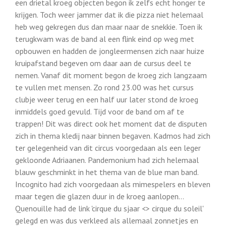
een drietal kroeg objecten begon ik zelfs echt honger te
krijgen. Toch weer jammer dat ik die pizza niet helemaal
heb weg gekregen dus dan maar naar de snekkie. Toen ik
terugkwam was de band al een flink eind op weg met
opbouwen en hadden de jongleermensen zich naar huize
kruipafstand begeven om daar aan de cursus deel te
nemen. Vanaf dit moment begon de kroeg zich langzaam
te vullen met mensen. Zo rond 23.00 was het cursus
clubje weer terug en een half uur later stond de kroeg
inmiddels goed gevuld. Tijd voor de band om af te
trappen! Dit was direct ook het moment dat de disputen
zich in thema kledij naar binnen begaven. Kadmos had zich
ter gelegenheid van dit circus voorgedaan als een leger
gekloonde Adriaanen. Pandemonium had zich helemaal
blauw geschminkt in het thema van de blue man band.
Incognito had zich voorgedaan als mimespelers en bleven
maar tegen die glazen duur in de kroeg aanlopen…
Quenouille had de link 'cirque du sjaar <> cirque du soleil'
gelegd en was dus verkleed als allemaal zonnetjes en