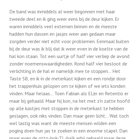
De band was inmiddels al weer begonnen met haar
tweede deel en ik ging weer eens bij de deur kijken. Er
waren inmiddels veel externen binnen en de meeste
hadden hun dassen en jasjes weer aan gedaan maar
zorgden verder niet echt voor problemen. Eenmaal buiten
bij de deur was ik blij dat ik weer even in de koelte van de
hal kon staan. Tot een uurtje of half vier verliep de avond
zonder noemenswaardigheden. Rond half vier besloot de
verlichting in de hal er namelijk mee te stoppen… Het
Taste SB, en ik in de meterkast kijken en een rondje door
het trappenhuis gelopen om te kijken of we iets konden
vinden. Maar helaas… Toen Fabian als EL'er en Retentio er
maar bij gehaald. Maar hij kon, na het met z'n zatte hoofd
op alle kastjes met stoppen in de meterkast te hebben
geslagen, ook niks vinden. Dan maar geen licht… Wat toch
wel lastig was want de meeste mensen wilden een
poging doen hun jas te zoeken in een enorme stapel. Dan
maar even de otto-hok-TL-balk erbij gehaald maar deze