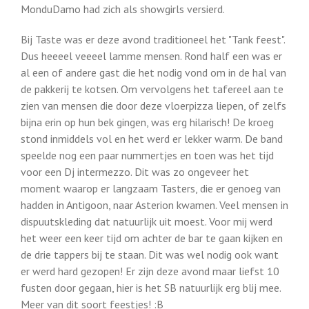
MonduDamo had zich als showgirls versierd.
Bij Taste was er deze avond traditioneel het "Tank feest".
Dus heeeel veeeel lamme mensen. Rond half een was er
al een of andere gast die het nodig vond om in de hal van
de pakkerij te kotsen. Om vervolgens het tafereel aan te
zien van mensen die door deze vloerpizza liepen, of zelfs
bijna erin op hun bek gingen, was erg hilarisch! De kroeg
stond inmiddels vol en het werd er lekker warm. De band
speelde nog een paar nummertjes en toen was het tijd
voor een Dj intermezzo. Dit was zo ongeveer het
moment waarop er langzaam Tasters, die er genoeg van
hadden in Antigoon, naar Asterion kwamen. Veel mensen in
dispuutskleding dat natuurlijk uit moest. Voor mij werd
het weer een keer tijd om achter de bar te gaan kijken en
de drie tappers bij te staan. Dit was wel nodig ook want
er werd hard gezopen! Er zijn deze avond maar liefst 10
fusten door gegaan, hier is het SB natuurlijk erg blij mee.
Meer van dit soort feestjes! :B