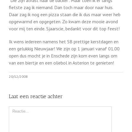
"Die zijn alvast naar de backer". Maar toen ik er langs
fietste zag ik niemand. Dan toch maar door naar huis.
Daar zag ik nog een pizza staan die ik dus maar weer heb
opgewarmd en opgegeten. Zo kwam deze mooie avond
voor mij ten einde. Sjaarscie, bedankt voor dit top feest!
Ik wens iedereen namens het SB prettige kerstdagen en
een gelukkig Nieuwjaar! We zijn op 1 januari vanaf 01.00
open dus mocht je in Enschede zijn kom even langs om
van een biertje en een oliebol in Asterion te genieten!
20/12/2008
Laat een reactie achter
Comment