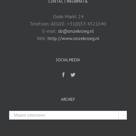
CONTACT INFORMATIE
Oude Markt 24
Telefoon: AEGEE: +31(0)53 4321040
E-mail:
sb@onzekroeg.nl
Web:
http://www.onzekroeg.nl
SOCIAL MEDIA
ARCHIEF
Archief
