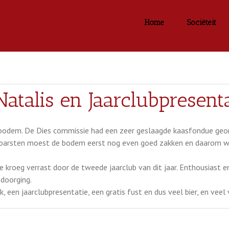
Home
Sociëteit
atalis en Jaarclubpresenta
odem. De Dies commissie had een zeer geslaagde kaasfondue georg
 barsten moest de bodem eerst nog even goed zakken en daarom wa
roeg verrast door de tweede jaarclub van dit jaar. Enthousiast en
 doorging.
een jaarclubpresentatie, een gratis fust en dus veel bier, en veel