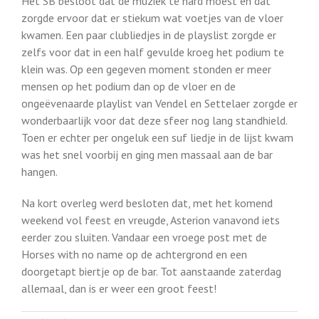
Het SB besloot dat de muziek té hard moest en dat
zorgde ervoor dat er stiekum wat voetjes van de vloer
kwamen. Een paar clubliedjes in de playslist zorgde er
zelfs voor dat in een half gevulde kroeg het podium te
klein was. Op een gegeven moment stonden er meer
mensen op het podium dan op de vloer en de
ongeëvenaarde playlist van Vendel en Settelaer zorgde er
wonderbaarlijk voor dat deze sfeer nog lang standhield.
Toen er echter per ongeluk een suf liedje in de lijst kwam
was het snel voorbij en ging men massaal aan de bar
hangen.
Na kort overleg werd besloten dat, met het komend
weekend vol feest en vreugde, Asterion vanavond iets
eerder zou sluiten. Vandaar een vroege post met de
Horses with no name op de achtergrond en een
doorgetapt biertje op de bar. Tot aanstaande zaterdag
allemaal, dan is er weer een groot feest!