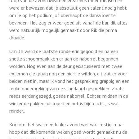
loop van de avond kwamen er steeds meer mensen en
werd er bewezen dat je absoluut geen talent nodig hebt
om je op het podium, of uberhaupt de dansvloer te
bevinden. Het zag er weer goed uit vanaf de bar, dit alles
werd natuurlijk mogelijk gemaakt door Rik die prima
draaide.
Om 3h werd de laatste ronde erin gegooid en na een
snelle schoonmaak kon er aan de naborrel begonnen
worden. Nog even aan de deur gediscusieerd met twee
externen die graag nog een biertje wilden, dit zat er voor
beiden niet in, maar ik vond het gesprek erg grappig en een
leuke onderbreking van de standaard gesprekken! Zoals
reeds eerder gezegd, goede naborrel! Echter, midden in de
winter de pakkerij uitlopen en het is bijna licht, is wat
minder..
Kortom: het was een leuke avond wel wat rustig, maar
hoop dat dit komende weken goed wordt gemaakt nu de