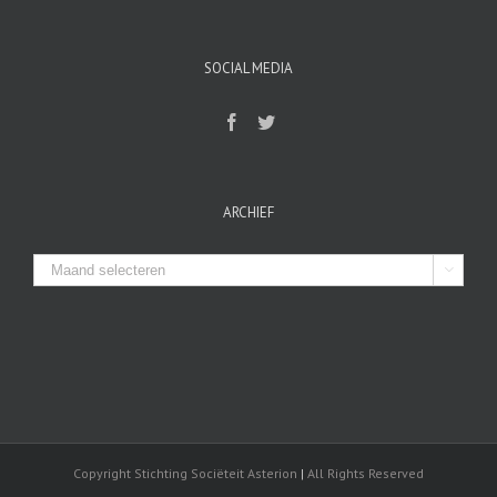
SOCIAL MEDIA
ARCHIEF
Archief

Copyright Stichting Sociëteit Asterion
|
All Rights Reserved