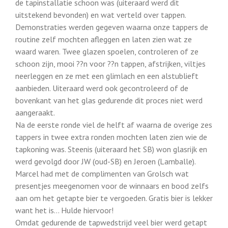
de tapinstallatie schoon was (uiteraard werd dit
uitstekend bevonden) en wat verteld over tappen.
Demonstraties werden gegeven waarna onze tappers de
routine zelf mochten afleggen en laten zien wat ze
waard waren. Twee glazen spoelen, controleren of ze
schoon zijn, mooi ??n voor ??n tappen, afstrijken, viltjes
neerleggen en ze met een glimlach en een alstublieft
aanbieden. Uiteraard werd ook gecontroleerd of de
bovenkant van het glas gedurende dit proces niet werd
aangeraakt.
Na de eerste ronde viel de helft af waarna de overige zes
tappers in twee extra ronden mochten laten zien wie de
tapkoning was. Steenis (uiteraard het SB) won glasrijk en
werd gevolgd door JW (oud-SB) en Jeroen (Lamballe).
Marcel had met de complimenten van Grolsch wat
presentjes meegenomen voor de winnaars en bood zelfs
aan om het getapte bier te vergoeden. Gratis bier is lekker
want het is… Hulde hiervoor!
Omdat gedurende de tapwedstrijd veel bier werd getapt