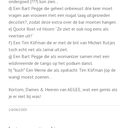
ondergoed (???) kon zien…
d) Een Bart Pegge die geheel onbewust drie keer moet
vragen aan vrouwen met een nogal laag uitgesneden
decollet?, zodat deze extra over de bar moeten hangen.
e) Quote Roel vd Hoorn “Ze ziet er ook nog eens als
veertien uit!”
f) Een Tim Klifman die er met de bril van Michiel Rutjes
toch echt net als Jamai uitziet.
g) Een Bart Pegge die als womanizer samen met een
wildvreemde de tango op het podium danst.
h) *kuch* Een Werrie die als opdracht Tim Klifman (op de
wang) moest zoenen…
Kortom, Dames & Heeren van AEGEE, wat een gemis als
je er niet bij was!
20/04/2003