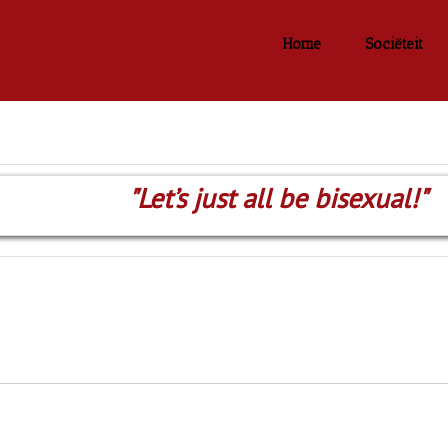
Home
Sociëteit
"Let’s just all be bisexual!"