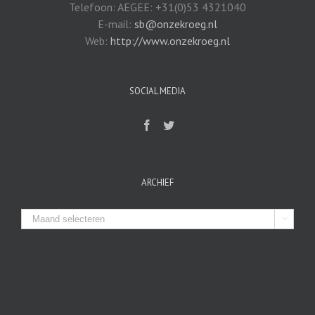
Telefoon: AEGEE: +31(0)53 4321040
E-mail:
sb@onzekroeg.nl
Web:
http://www.onzekroeg.nl
SOCIAL MEDIA
ARCHIEF
Archief
