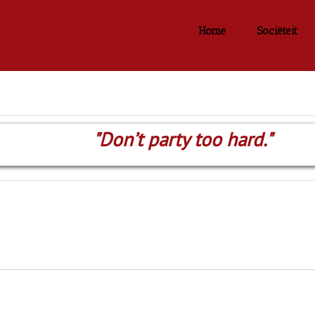
Home
Sociëteit
"Don’t party too hard."