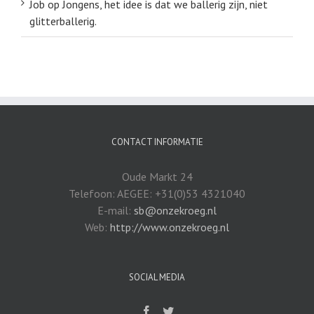
Job
op
Jongens, het idee is dat we ballerig zijn, niet
glitterballerig.
CONTACT INFORMATIE
Oude Markt 24
Telefoon: AEGEE: +31(0)53 4321040
E-mail:
sb@onzekroeg.nl
Web:
http://www.onzekroeg.nl
SOCIAL MEDIA