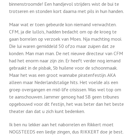
binnenstroomde! Een handjevol strijders wist de bui te
trotseren en stonden kort daarna met pils in hun handen.
Maar wat er toen gebeurde kon niemand verwachten.
CFM, ja die lullo’s, hadden bedacht om op de kroeg te
gaan borrelen op verzoek van Moes. Nja machting mooi.
Die lui waren gemiddeld 50 ofzo maar zuipen dat ze
konden. Man man man. De net nieuwe directeur van CFM
had het enorm naar zijn zin. Er heeft verder nog iemand
gebraakt in de pisbak, Sb huilene voor de schoonmaak.
Maar het was een groot wannabe piratenfestijn. AKA
alleen maar Nederlandstalige hits. Het voelde als een
groep overgangen en mid-life crisissen. Was wel top om
te aanschouwen. Jammer genoeg had SB geen tribunes
opgebouwd voor dit festijn, het was beter dan het beste
theater dan dat u zich kunt bedenken.
Ik ben nu lekker aan het naborrelen en Rikkert moet
NOGSTEEDS een liedje zingen, dus RIKKERT doe je best.