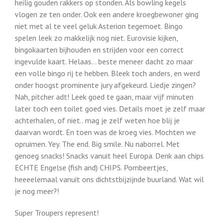
heilig gouden rakkers op stonden. Als bowling kegels
vlogen ze ten onder. Ook een andere kroegbewoner ging
niet met al te veel geluk Asterion tegemoet. Bingo
spelen leek zo makkelijk nog niet. Eurovisie kijken,
bingokaarten bijhouden en strijden voor een correct
ingevulde kaart. Helaas… beste meneer dacht zo maar
een volle bingo rij te hebben. Bleek toch anders, en werd
onder hoogst prominente jury afgekeurd. Liedje zingen?
Nah, pitcher adt! Leek goed te gaan, maar vijf minuten
later toch een toilet goed vies. Details moet je zelf maar
achterhalen, of niet.. mag je zelf weten hoe blij je
daarvan wordt. En toen was de kroeg vies. Mochten we
opruimen. Yey. The end. Big smile. Nu naborrel. Met
genoeg snacks! Snacks vanuit heel Europa. Denk aan chips
ECHTE Engelse (fish and) CHIPS. Pombeertjes,
heeeelemaal vanuit ons dichtstbijzijnde buurland. Wat wil
je nog meer?!
Super Troupers represent!