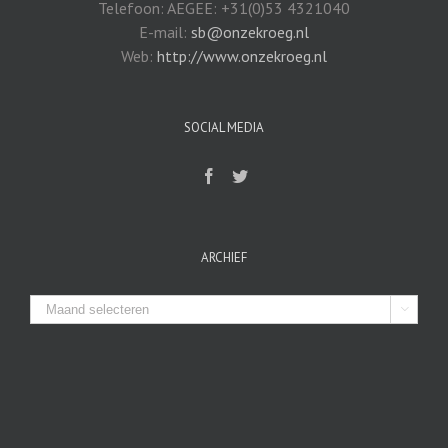
Telefoon: AEGEE: +31(0)53 4321040
E-mail:
sb@onzekroeg.nl
Web:
http://www.onzekroeg.nl
SOCIAL MEDIA
ARCHIEF
Archief
