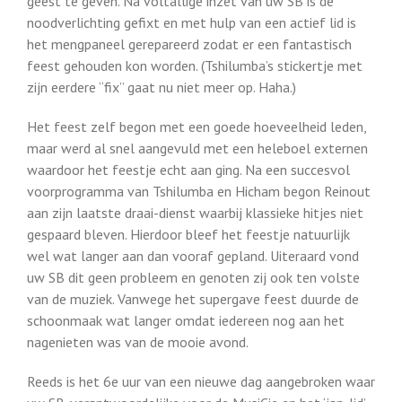
geest te geven. Na voltallige inzet van uw SB is de
noodverlichting gefixt en met hulp van een actief lid is
het mengpaneel gerepareerd zodat er een fantastisch
feest gehouden kon worden. (Tshilumba’s stickertje met
zijn eerdere “fix” gaat nu niet meer op. Haha.)
Het feest zelf begon met een goede hoeveelheid leden,
maar werd al snel aangevuld met een heleboel externen
waardoor het feestje echt aan ging. Na een succesvol
voorprogramma van Tshilumba en Hicham begon Reinout
aan zijn laatste draai-dienst waarbij klassieke hitjes niet
gespaard bleven. Hierdoor bleef het feestje natuurlijk
wel wat langer aan dan vooraf gepland. Uiteraard vond
uw SB dit geen probleem en genoten zij ook ten volste
van de muziek. Vanwege het supergave feest duurde de
schoonmaak wat langer omdat iedereen nog aan het
nagenieten was van de mooie avond.
Reeds is het 6e uur van een nieuwe dag aangebroken waar