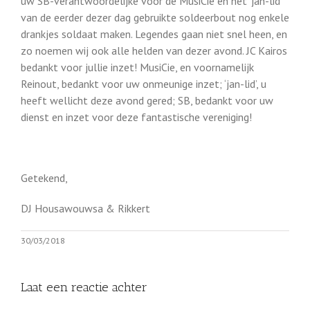
uw SB-verantwoordelijke voor de MusiCie en het ‘jan-lid’
van de eerder dezer dag gebruikte soldeerbout nog enkele
drankjes soldaat maken. Legendes gaan niet snel heen, en
zo noemen wij ook alle helden van dezer avond. JC Kairos
bedankt voor jullie inzet! MusiCie, en voornamelijk
Reinout, bedankt voor uw onmeunige inzet; ‘jan-lid’, u
heeft wellicht deze avond gered; SB, bedankt voor uw
dienst en inzet voor deze fantastische vereniging!
Getekend,
DJ Housawouwsa & Rikkert
30/03/2018
Laat een reactie achter