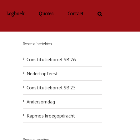
Logboek
Quotes
Contact
Recente berichten
Constitutieborrel SB’26
Nedertopfeest
Constitutieborrel SB’25
Andersomdag
Kapmos kroegopdracht
Recente reacties