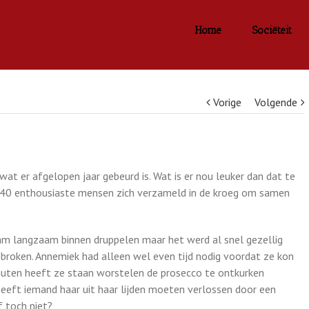
Home
Sociëteit
Vorige
Volgende
 wat er afgelopen jaar gebeurd is. Wat is er nou leuker dan dat te
40 enthousiaste mensen zich verzameld in de kroeg om samen
am langzaam binnen druppelen maar het werd al snel gezellig
broken. Annemiek had alleen wel even tijd nodig voordat ze kon
minuten heeft ze staan worstelen de prosecco te ontkurken
eeft iemand haar uit haar lijden moeten verlossen door een
f toch niet?