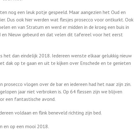
ten nog een leuk potje gespeeld. Maar aangezien het Oud en
er. Dus ook hier werden wat flesjes prosecco voor ontkurkt. Ook
len en van Stratum en werd er midden in de kroeg een buis in
d en Nieuw gebeurd en dat velen dit tafereel voor het eerst
het dan eindelijk 2018. Iedereen wenste elkaar gelukkig nieuw
et dak op te gaan en uit te kijken over Enschede en te genieten
n prosecco vlogen over de bar en iedereen had het naar zijn zin.
elopen jaar niet verbroken is. Op 64 flessen zijn we blijven
oor een fantastische avond.
ereen voldaan en flink beneveld richting zijn bed.
en en op een mooi 2018.