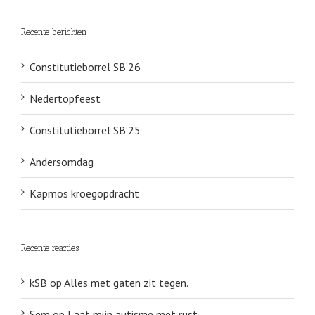
Recente berichten
Constitutieborrel SB’26
Nedertopfeest
Constitutieborrel SB’25
Andersomdag
Kapmos kroegopdracht
Recente reacties
kSB
op
Alles met gaten zit tegen.
Sem
op
Laat mijn autisme met rust.