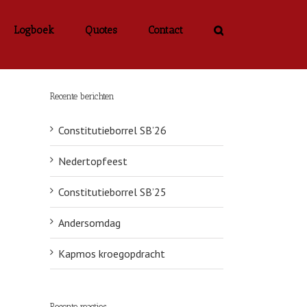
Logboek
Quotes
Contact
Recente berichten
Constitutieborrel SB’26
Nedertopfeest
Constitutieborrel SB’25
Andersomdag
Kapmos kroegopdracht
Recente reacties