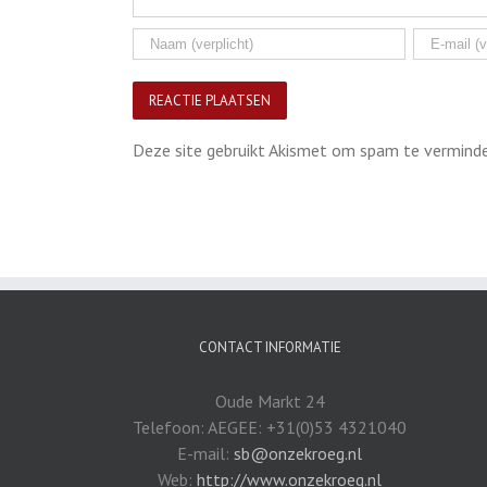
Deze site gebruikt Akismet om spam te vermind
CONTACT INFORMATIE
Oude Markt 24
Telefoon: AEGEE: +31(0)53 4321040
E-mail:
sb@onzekroeg.nl
Web:
http://www.onzekroeg.nl