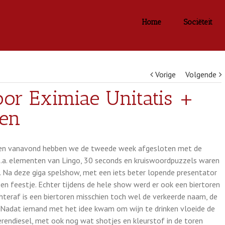
Home
Sociëteit
Vorige
Volgende
or Eximiae Unitatis +
ren
ij en vanavond hebben we de tweede week afgesloten met de
.a. elementen van Lingo, 30 seconds en kruiswoordpuzzels waren
. Na deze giga spelshow, met een iets beter lopende presentator
een feestje. Echter tijdens de hele show werd er ook een biertoren
teraf is een biertoren misschien toch wel de verkeerde naam, de
! Nadat iemand met het idee kwam om wijn te drinken vloeide de
oerendiesel, met ook nog wat shotjes en kleurstof in de toren