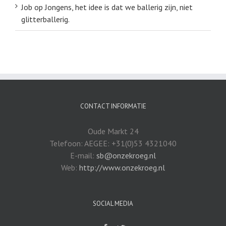
Job
op
Jongens, het idee is dat we ballerig zijn, niet
glitterballerig.
CONTACT INFORMATIE
Oude Markt 24
Telefoon: AEGEE: +31(0)53 4321040
E-mail:
sb@onzekroeg.nl
Web:
http://www.onzekroeg.nl
SOCIAL MEDIA