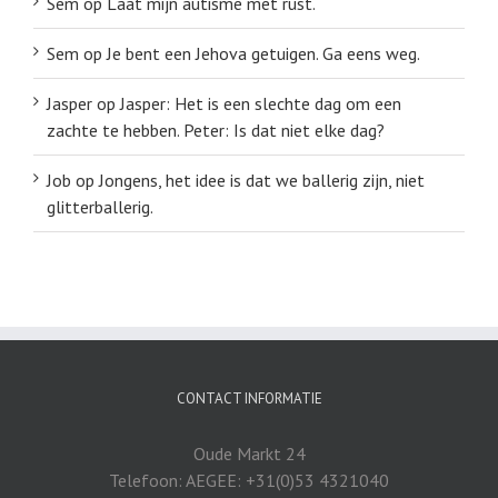
Sem
op
Laat mijn autisme met rust.
Sem
op
Je bent een Jehova getuigen. Ga eens weg.
Jasper
op
Jasper: Het is een slechte dag om een
zachte te hebben. Peter: Is dat niet elke dag?
Job
op
Jongens, het idee is dat we ballerig zijn, niet
glitterballerig.
CONTACT INFORMATIE
Oude Markt 24
Telefoon: AEGEE: +31(0)53 4321040