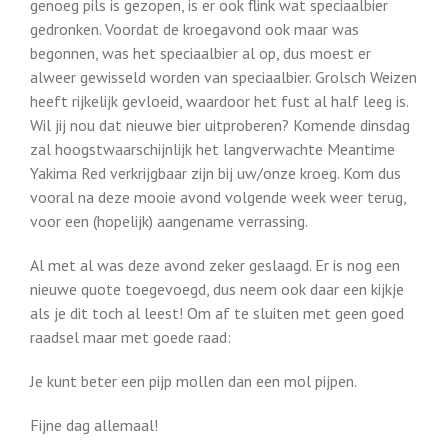
genoeg pils is gezopen, is er ook flink wat speciaalbier
gedronken. Voordat de kroegavond ook maar was
begonnen, was het speciaalbier al op, dus moest er
alweer gewisseld worden van speciaalbier. Grolsch Weizen
heeft rijkelijk gevloeid, waardoor het fust al half leeg is.
Wil jij nou dat nieuwe bier uitproberen? Komende dinsdag
zal hoogstwaarschijnlijk het langverwachte Meantime
Yakima Red verkrijgbaar zijn bij uw/onze kroeg. Kom dus
vooral na deze mooie avond volgende week weer terug,
voor een (hopelijk) aangename verrassing.
Al met al was deze avond zeker geslaagd. Er is nog een
nieuwe quote toegevoegd, dus neem ook daar een kijkje
als je dit toch al leest! Om af te sluiten met geen goed
raadsel maar met goede raad:
Je kunt beter een pijp mollen dan een mol pijpen.
Fijne dag allemaal!