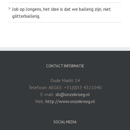
Job
op
Jongens, het idee is dat we ballerig zijn, niet
glitterballerig.
CONTACT INFORMATIE
Oude Markt 24
Telefoon: AEGEE: +31(0)53 4321040
E-mail:
sb@onzekroeg.nl
Web:
http://www.onzekroeg.nl
SOCIAL MEDIA