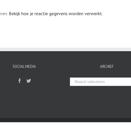
eren.
Bekijk hoe je reactie gegevens worden verwerkt
.
SOCIAL MEDIA
ARCHIEF
Archief
Copyright Stichting Sociëteit Asterion
|
All Rights Reserved