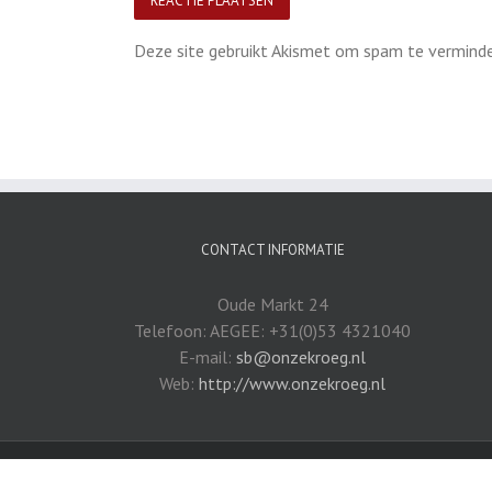
Deze site gebruikt Akismet om spam te vermind
CONTACT INFORMATIE
Oude Markt 24
Telefoon: AEGEE: +31(0)53 4321040
E-mail:
sb@onzekroeg.nl
Web:
http://www.onzekroeg.nl