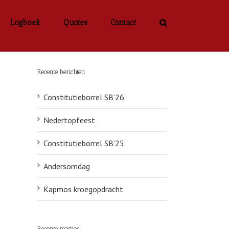
Logboek
Quotes
Contact
Recente berichten
Constitutieborrel SB’26
Nedertopfeest
Constitutieborrel SB’25
Andersomdag
Kapmos kroegopdracht
Recente reacties