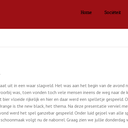
Home
Sociëteit
.
at uit in een waar slagveld. Het was aan het begin van de avond no
voorbij was, toen vonden toch vele mensen ineens de weg naar de 
ier vloeide rijkelijk en hier en daar werd een spelletje gespeeld. 
nge is the new black, het thema. Na deze presentatie verviel men 
vond werd het spel ganzebar gespeeld. Onder luid gejoel van alle s
e schoonmaak volgt nu de naborrel. Graag zien we jullie donderdag w