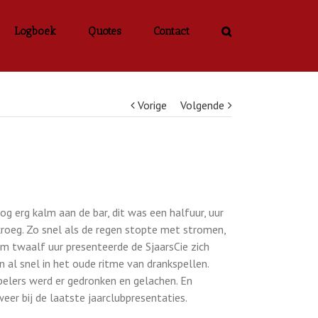
Logboek
Quotes
Contact
Vorige
Volgende
g erg kalm aan de bar, dit was een halfuur, uur
kroeg. Zo snel als de regen stopte met stromen,
Om twaalf uur presenteerde de SjaarsCie zich
al snel in het oude ritme van drankspellen.
pelers werd er gedronken en gelachen. En
eer bij de laatste jaarclubpresentaties.