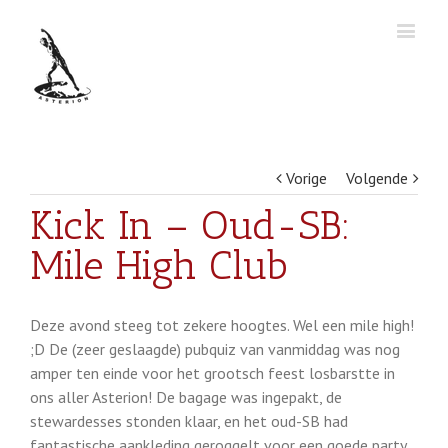
Vorige
Volgende
Kick In – Oud-SB:
Mile High Club
Deze avond steeg tot zekere hoogtes. Wel een mile high!
;D De (zeer geslaagde) pubquiz van vanmiddag was nog
amper ten einde voor het grootsch feest losbarstte in
ons aller Asterion! De bagage was ingepakt, de
stewardesses stonden klaar, en het oud-SB had
fantastische aankleding geroggelt voor een goede party.