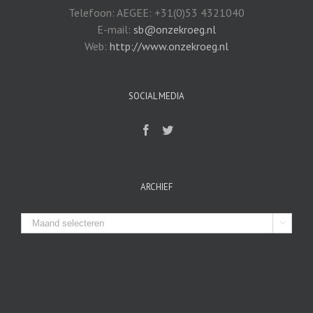
Telefoon: AEGEE: +31(0)53 4321040
E-mail:
sb@onzekroeg.nl
Web:
http://www.onzekroeg.nl
SOCIAL MEDIA
ARCHIEF
Archief
