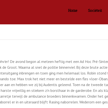
Home
Sociëteit
bhv'er! De avond begon al meteen heftig met een Ad Hoc Pré-Sinte
k de Groot. Waarna al snel de politie binnenviel Bij deze brute acti
chteruitgang inbrengen en toen ging men helemaal los. Robin stond t
ndo toe. Max trok het niet meer en bestelde een fles vloer-Oban.
r aan en hebben we zij bij Audentis geleend. Toen na de tweede tan
arste vrijwillig en stiekem z'n borsthaar in de garderobe. En als kla
arretje terwijl de ambulance broeders binnenkwamen. Onder het geno
naborrel er in en uiteraard blijft Rasing naborrelen. Wederom een ge