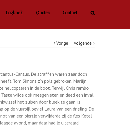
Logboek
Quotes
Contact
Vorige
Volgende
rcantus-Cantus. De straffen waren zaar doch
e heeft Tom Simons z'n pols gebroken. Marlijn
e helicopteren in de boot. Terwijl Chris rambo
 Taste wilde ook meegenieten en deed een inval.
kwissel het zuipen door bleek te gaan, is
p op de vuurpijl beviel Laura van een drieling. De
t van een biertje verwijderde zij de fles Ketel
slaagde avond, maar daar had je uiteraard