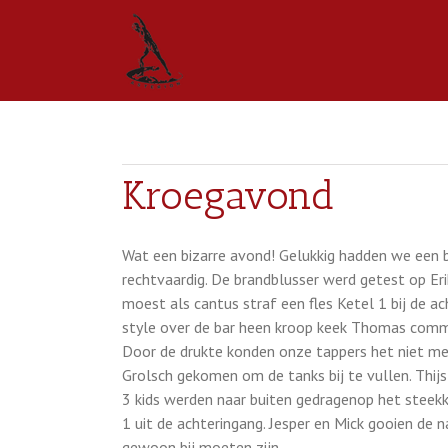
Kroegavond
Wat een bizarre avond! Gelukkig hadden we een 
rechtvaardig. De brandblusser werd getest op Eri
moest als cantus straf een fles Ketel 1 bij de a
style over de bar heen kroop keek Thomas comma
Door de drukte konden onze tappers het niet mee
Grolsch gekomen om de tanks bij te vullen. Thijs h
3 kids werden naar buiten gedragenop het steekk
1 uit de achteringang. Jesper en Mick gooien de 
gewoon bij moeten zijn.