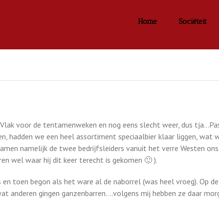
Home
Sociëteit
 Vlak voor de tentamenweken en nog eens slecht weer, dus tja…Pas
 hadden we een heel assortiment speciaalbier klaar liggen, wat we
men namelijk de twee bedrijfsleiders vanuit het verre Westen ons
en wel waar hij dit keer terecht is gekomen 🙂 ).
 en toen begon als het ware al de naborrel (was heel vroeg). Op d
 wat anderen gingen ganzenbarren….volgens mij hebben ze daar morge