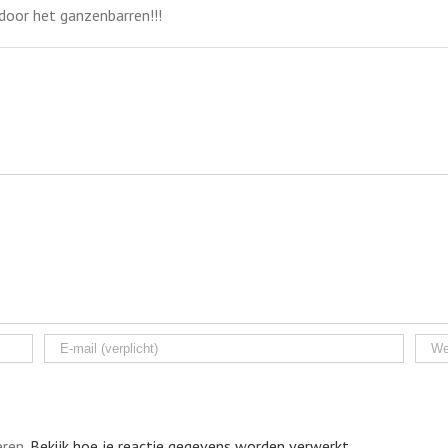
 door het ganzenbarren!!!
eren.
Bekijk hoe je reactie gegevens worden verwerkt
.