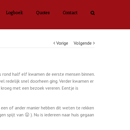
Logboek
Quotes
Contact
Vorige
Volgende
 rond half elf kwamen de eerste mensen binnen.
l redelijk snel doorheen ging. Verder kwamen er
 kroeg met een bezoek vereren. Eentje is
e een of ander manier hebben dit weten te rekken
n spijt van 😛 ). Nu is iedereen naar huis gegaan