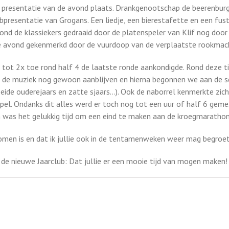
 presentatie van de avond plaats. Drankgenootschap de beerenbur
ubpresentatie van Grogans. Een liedje, een bierestafette en een fu
vond de klassiekers gedraaid door de platenspeler van Klif nog do
ze avond gekenmerkd door de vuurdoop van de verplaatste rookmach
 tot 2x toe rond half 4 de laatste ronde aankondigde. Rond deze 
ter de muziek nog gewoon aanblijven en hierna begonnen we aan de 
eide ouderejaars en zatte sjaars…). Ook de naborrel kenmerkte zich
mpel. Ondanks dit alles werd er toch nog tot een uur of half 6 g
en was het gelukkig tijd om een eind te maken aan de kroegmarathon
komen is en dat ik jullie ook in de tentamenweken weer mag begroet
n de nieuwe Jaarclub: Dat jullie er een mooie tijd van mogen maken!