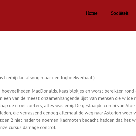
Home
Sociëteit
us hierbij dan alsnog maar een logboekverhaal:)
 hoeveelheden MacDonalds, kaas blokjes en worst bereikten rond 4 
n een van de meest onzamenhangende lijst van mensen die wilde re
hap de droeftoeters, alles was erbij. De geslaagde combi van Aloë
eden, die verrassend genoeg allemaal de weg naar Asterion weer wis
g toen 2 niet nader te noemen Kadmoten bedacht hadden dat het w
onze cursus damage control.