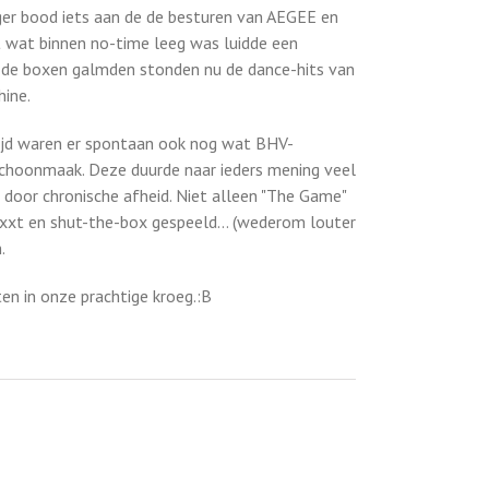
ger bood iets aan de de besturen van AEGEE en
st wat binnen no-time leeg was luidde een
or de boxen galmden stonden nu de dance-hits van
ine.
tijd waren er spontaan ook nog wat BHV-
schoonmaak. Deze duurde naar ieders mening veel
 door chronische afheid. Niet alleen "The Game"
emexxt en shut-the-box gespeeld… (wederom louter
.
en in onze prachtige kroeg.:B