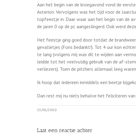
Aan het begin van de kroegavond vond de eerste
Asterion. Vervolgens was het tijd voor de Jaarcl
topfeestje in. Daar waar aan het begin van de a
de jaren 0 op de pc aangeslingerd. Ook werd de
Het feestje ging goed door totdat de brandweer
gevalletjes (Fons bedankt!). Tot 4 uur kon ech
te lang (volgens mij was dit te wijden aan vermo
leidde tot het veelvuldig gebruik van de af-ste
verliezers). Toen de pitchers allemaal leeg war
Ik hoop dat iedereen inmiddels een beetje bijge
Dan rest mij nu niets behalve het feliciteren va
15/01/2010
Laat een reactie achter