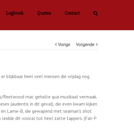
Logboek
Quotes
Contact
Vorige
Volgende
 blijkbaar heel veel mensen die vrijdag nog
its/fleetwood mac gehalte qua muzikaal vermaak.
eses (audentis in dit geval), die even kwam kijken
P en Lame-B, die gewapend met seaman's shot
leidde dit vooral tot heel zatte tappers. (Fat-P