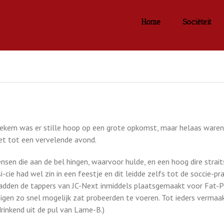
Home
Sociëteit
kem was er stille hoop op een grote opkomst, maar helaas waren er
et tot een vervelende avond.
nsen die aan de bel hingen, waarvoor hulde, en een hoog dire stra
cie had wel zin in een feestje en dit leidde zelfs tot de soccie-pra
hadden de tappers van JC-Next inmiddels plaatsgemaakt voor Fat-
gen zo snel mogelijk zat probeerden te voeren. Tot ieders vermaak 
rinkend uit de pul van Lame-B.)