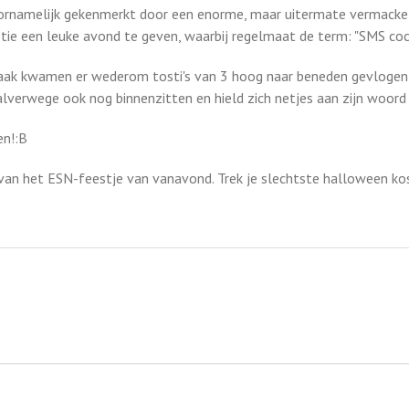
rnamelijk gekenmerkt door een enorme, maar uitermate vermackelij
e een leuke avond te geven, waarbij regelmaat de term: "SMS cockb
aak kwamen er wederom tosti's van 3 hoog naar beneden gevlogen
lverwege ook nog binnenzitten en hield zich netjes aan zijn woor
en!:B
 van het ESN-feestje van vanavond. Trek je slechtste halloween k