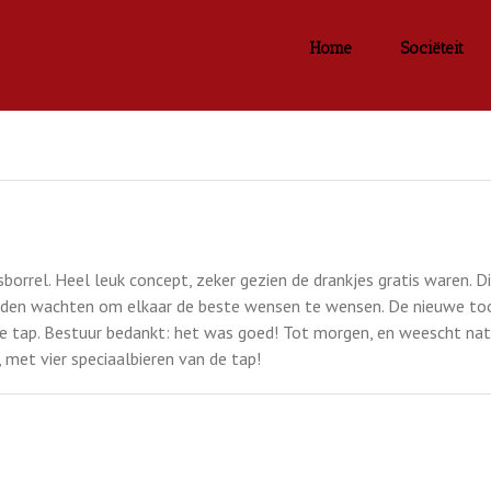
Home
Sociëteit
orrel. Heel leuk concept, zeker gezien de drankjes gratis waren. D
onden wachten om elkaar de beste wensen te wensen. De nieuwe t
t de tap. Bestuur bedankt: het was goed! Tot morgen, en weescht na
met vier speciaalbieren van de tap!