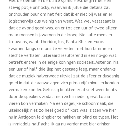
Het beroemde en beruchte sjaarsfeest begin met een
stevig potje unihocky, waarvan ik jullie die details zal
onthouden puur om het feit dat ik er niet bij was en er
logischerwijs dus weinig van weet. Wat wel vaststaat is
dat de avond goed was, en er tot een uur of twee alleen
maar mensen bijkwamen in de kroeg. Niet alle mensen
trouwens, want Thoridor, Ius, Panta Rhei en Euros
kwamen langs om ons te vervelen met hun lamme en
slechte verhalen, uiteraard resulterend in een no-go wat
betreft entree in de enige koningen societeit, Asterion. Na
een uur of half drie liep het gestaag leeg, maar ondanks
dat de muziek halverwege uitviel zat de sfeer er dusdanig
goed in dat de aanwezigen zich prima vijf minuten konden
vermaken zonder. Gelukkig beukten er al snel weer beats
door de speakers zodat men zich in ieder geval totna
vieren kon vermaken. Na een degelijke schoonmaak, die
uiteindelijk niet zo heel goed of kort was, zitten we hier
nu in Antigoon leidingbier te hakken en blind te typen. Het
is inmiddels half acht, ik ga nu verder met bier drinken.