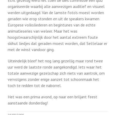
Echt gezellig werd het toen de dies commissie een quiz
organiseerde waarbij alle aanwezigen auditief en visueel
werden uitgedaagd. Van de lamste foto's moest worden
geraden wie erop stonden en uit de speakers kwamen
Europese volksliederen en begintunes van de echte
animatieseries van weleer. Maar het was
hoogstwaarschijnlijk door het aantal extreem foute
skihut liedjes dat geraden moest worden, dat Settelaar er
met de winst vandoor ging.
Uiteindelijk bleef het nog lang gezellig maar rond twee
uur werd de laatste ronde aangekondigd. Iets waar het
totale aanwezige gezelschap zich niets van aantrok, om
vervolgens zonder enige aanzet tot schoonmaak het
toch te redden tot de naborrel.
Het was een prima avond, op naar een briljant feest
aanstaande donderdag!
29/03/2006