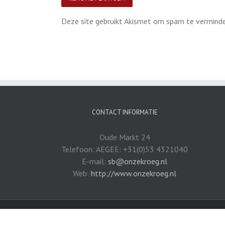
Deze site gebruikt Akismet om spam te vermind
CONTACT INFORMATIE
Oude Markt 24
Telefoon: AEGEE: +31(0)53 4321040
E-mail:
sb@onzekroeg.nl
Web:
http://www.onzekroeg.nl