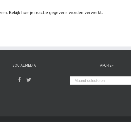
eren.
Bekijk hoe je reactie gegevens worden verwerkt
.
SOCIAL MEDIA
ARCHIEF
Archief
Copyright Stichting Sociëteit Asterion
|
All Rights Reserved