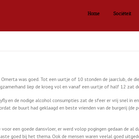
Home
Sociëteit
 Omerta was goed. Tot een uurtje of 10 stonden de jaarclub, de die
amerhand liep de kroeg vol en vanaf een uurtje of half 12 zat de 
ly en de nodige alcohol consumpties zat de sfeer er vrij snel in e
dat de buurt had geklaagd en beste vrienden van de burgerij (de 
 voor een goede dansvloer, er werd volop pogingen gedaan de al 
 paste goed bij het thema. Ook de mensen waren veelal goed uitged