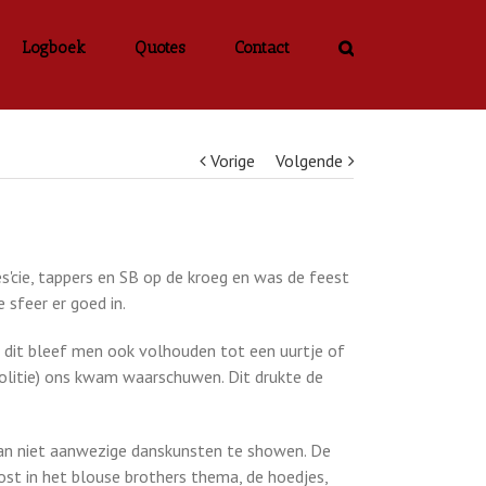
Logboek
Quotes
Contact
Vorige
Volgende
s'cie, tappers en SB op de kroeg en was de feest
sfeer er goed in.
n dit bleef men ook volhouden tot een uurtje of
politie) ons kwam waarschuwen. Dit drukte de
dan niet aanwezige danskunsten te showen. De
ost in het blouse brothers thema, de hoedjes,